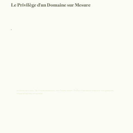
Le Privilège d'un Domaine sur Mesure
Le château est à vous. Pas d'autres événements, pas d'autres visiteurs. Profitez d'une intimité totale pour vivre pleinement
chaque instant avec vos proches.