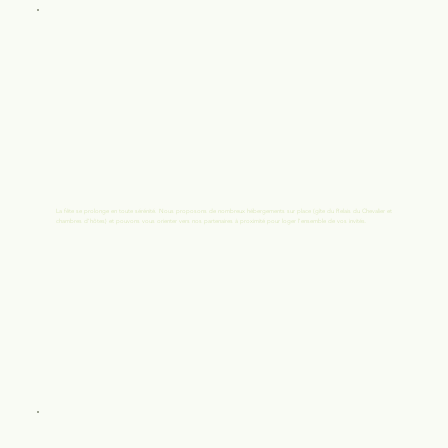
La fête se prolonge en toute sérénité. Nous proposons de nombreux hébergements sur place (gîte du Relais du Chevalier et
chambres d'hôtes) et pouvons vous orienter vers nos partenaires à proximité pour loger l'ensemble de vos invités.