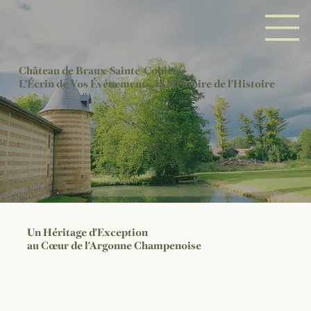
Château de Braux-Sainte-Cohière
L'Écrin de Vos Événements, la Mémoire de l'Histoire
Un Héritage d'Exception
au Cœur de l'Argonne Champenoise