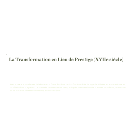
La Transformation en Lieu de Prestige (XVIIe siècle)
Avec la paix et le rattachement de la Lorraine à la France, le château perd sa fonction militaire. Le logis des Officiers est alors transformé en
un raffiné château d'agrément. Les cheminées monumentales en pierre, la chapelle intérieure et l'escalier d'honneur, tous classés, incarnent cet
art de vivre et ce raffinement caractéristiques du Grand Siècle.