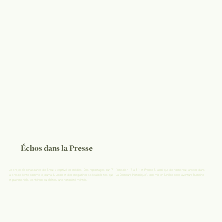
Échos dans la Presse
Le projet de renaissance de Braux a captivé les médias. Des reportages sur TF1 (émission "7 à 8") et France 3, ainsi que de nombreux articles dans
la presse écrite comme le journal L'Union et des magazines spécialisés tels que "La Demeure Historique", ont mis en lumière cette aventure humaine
et patrimoniale, conférant au château une notoriété méritée.