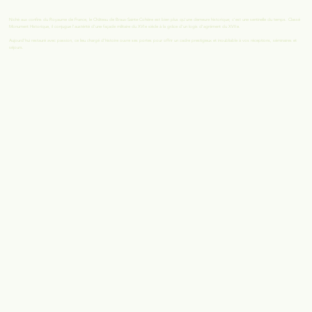
Niché aux confins du Royaume de France, le Château de Braux-Sainte-Cohière est bien plus qu'une demeure historique; c'est une sentinelle du temps. Classé
Monument Historique, il conjugue l'austérité d'une façade militaire du XVIe siècle à la grâce d'un logis d'agrément du XVIIe.
Aujourd'hui restauré avec passion, ce lieu chargé d'histoire ouvre ses portes pour offrir un cadre prestigieux et inoubliable à vos réceptions, séminaires et
séjours.