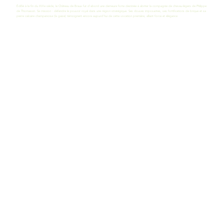
Édifié à la fin du XVIe siècle, le Château de Braux fut d'abord une demeure forte destinée à abriter la compagnie de chevau-légers de Philippe
de Thomassin. Sa mission : défendre le pouvoir royal dans une région stratégique. Ses douves imposantes, ses fortifications de brique et sa
pierre calcaire champenoise (la gaize) témoignent encore aujourd'hui de cette vocation première, alliant force et élégance